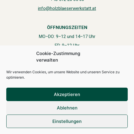
info@holzblaeserwerkstatt.at
ÖFFNUNGSZEITEN
MO–DO: 9–12 und 14–17 Uhr
FR: 9–12 Uhr
Cookie-Zustimmung
Juli, August und September montags geschlossen
verwalten
Wir verwenden Cookies, um unsere Website und unseren Service zu
optimieren.
IMPRESSUM
AGB
Akzeptieren
Ablehnen
Einstellungen
© W9 Studios OG
, 2021