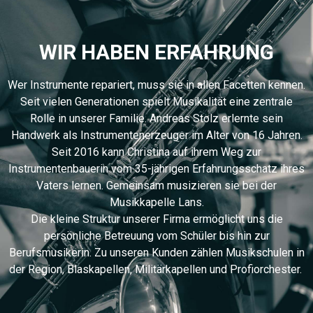
WIR HABEN ERFAHRUNG
Wer Instrumente repariert, muss sie in allen Facetten kennen.
Seit vielen Generationen spielt Musikalität eine zentrale
Rolle in unserer Familie. Andreas Stolz erlernte sein
Handwerk als Instrumentenerzeuger im Alter von 16 Jahren.
Seit 2016 kann Christina auf ihrem Weg zur
Instrumentenbauerin vom 35-jährigen Erfahrungsschatz ihres
Vaters lernen. Gemeinsam musizieren sie bei der
Musikkapelle Lans.
Die kleine Struktur unserer Firma ermöglicht uns die
persönliche Betreuung vom Schüler bis hin zur
Berufsmusikerin. Zu unseren Kunden zählen Musikschulen in
der Region, Blaskapellen, Militärkapellen und Profiorchester.